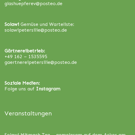
glashuepferev@posteo.de
Solawi
Gemüse und Warteliste:
solawipetersilie@posteo.de
Gärtnereibetrieb:
+49 162 – 1535595
gaertnereipetersilie@posteo.de
Soziale Medien:
Folge uns auf
Instagram
Veranstaltungen
Solawi Mitmach Tag – gemeinsam auf dem Acker
am