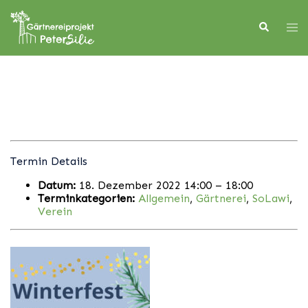
Skip
to
Search
Tog
content
men
Termin Details
Datum:
18. Dezember 2022 14:00
–
18:00
Terminkategorien:
Allgemein
,
Gärtnerei
,
SoLawi
,
Verein