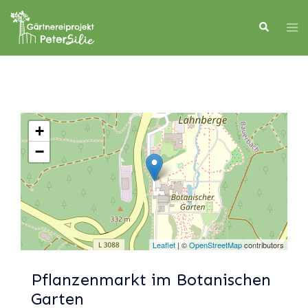
Skip
to
Search
Tog
content
men
+
−
Leaflet
| ©
OpenStreetMap
contributors
Pflanzenmarkt im Botanischen
Garten