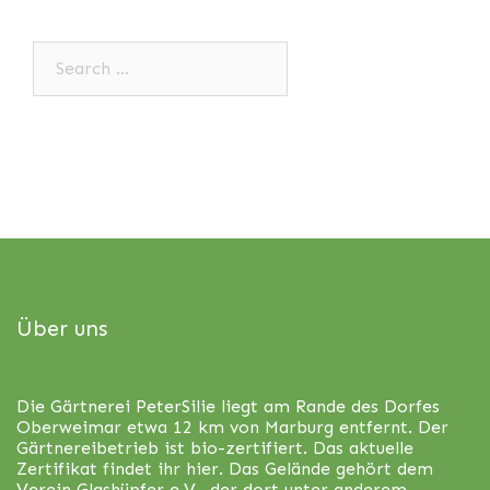
Search…
Über uns
Die Gärtnerei PeterSilie liegt am Rande des Dorfes
Oberweimar etwa 12 km von Marburg entfernt. Der
Gärtnereibetrieb ist bio-zertifiert. Das aktuelle
Zertifikat findet ihr
hier
. Das Gelände gehört dem
Verein Glashüpfer e.V., der dort unter anderem