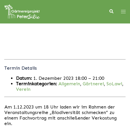
Skip
to
Search
Tog
content
men
Termin Details
Datum:
1. Dezember 2023 18:00
–
21:00
Terminkategorien:
Allgemein
,
Gärtnerei
,
SoLawi
,
Verein
Am 1.12.2023 um 18 Uhr laden wir im Rahmen der
Veranstaltungsreihe „Biodiversität schmecken“ zu
einem Fachvortrag mit anschließender Verkostung
ein.