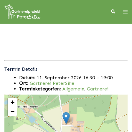
Skip
to
Search
Tog
content
men
Termin Details
Datum:
11. September 2026 16:30
–
19:00
Ort:
Gärtnerei PeterSilie
Terminkategorien:
Allgemein
,
Gärtnerei
+
−