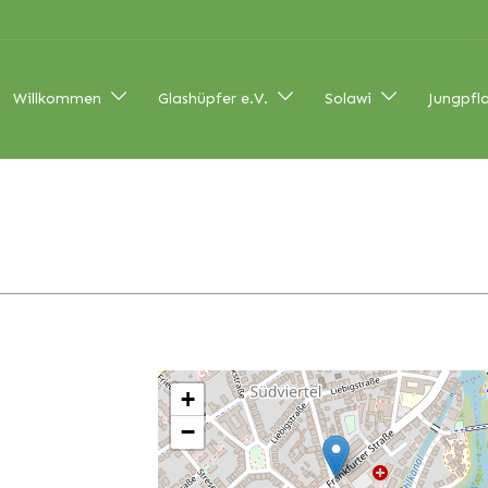
Willkommen
Glashüpfer e.V.
Solawi
Jungpfl
+
−