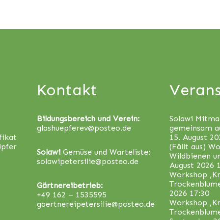
Kontakt
Verans
Bildungsbereich und Verein:
Solawi Mitma
glashuepferev@posteo.de
gemeinsam a
fikat
15. August 20
üpfer
(Fällt aus) W
Solawi
Gemüse und Warteliste:
Wildbienen u
solawipetersilie@posteo.de
August 2026 
Workshop ‚Kr
Trockenblum
Gärtnereibetrieb:
2026 17:30
+49 162 – 1535595
Workshop ‚Kr
gaertnereipetersilie@posteo.de
Trockenblum