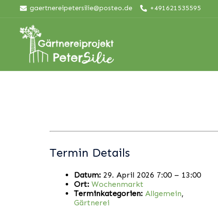
Skip
gaertnereipetersilie@posteo.de
+491621535595
to
content
Termin Details
Datum:
29. April 2026 7:00
–
13:00
Ort:
Wochenmarkt
Terminkategorien:
Allgemein
,
Gärtnerei