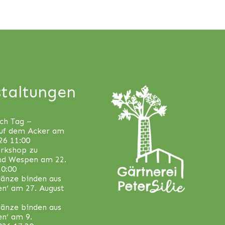
taltungen
ch Tag –
uf dem Acker
am
26 11:00
orkshop zu
nd Wespen
am 22.
10:00
änze binden aus
en‘
am 27. August
änze binden aus
en‘
am 9.