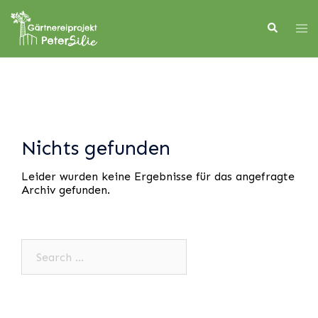
Skip
to
Search
Tog
content
men
Nichts gefunden
Leider wurden keine Ergebnisse für das angefragte
Archiv gefunden.
Search…