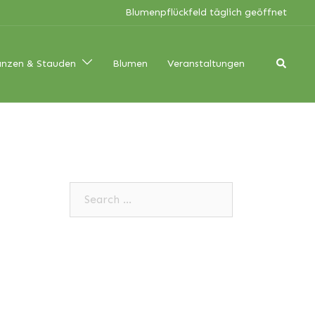
Blumenpflückfeld täglich geöffnet
Search
anzen & Stauden
Blumen
Veranstaltungen
Search…