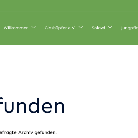
Willkommen
Glashüpfer e.V.
Solawi
Jungpfl
funden
efragte Archiv gefunden.