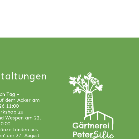
taltungen
ch Tag –
uf dem Acker
am
26 11:00
orkshop zu
nd Wespen
am 22.
10:00
änze binden aus
en‘
am 27. August