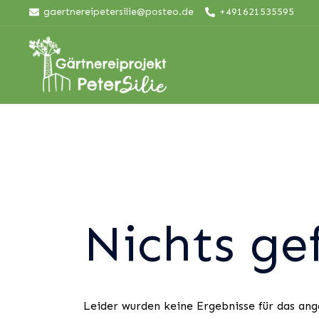
Skip
gaertnereipetersilie@posteo.de
+491621535595
to
content
Nichts ge
Leider wurden keine Ergebnisse für das ang