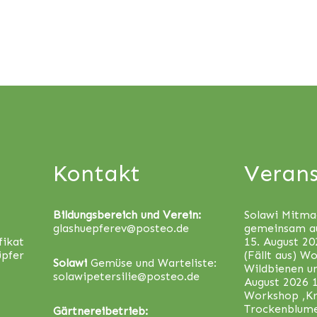
Kontakt
Verans
Bildungsbereich und Verein:
Solawi Mitma
glashuepferev@posteo.de
gemeinsam a
fikat
15. August 20
üpfer
(Fällt aus) W
Solawi
Gemüse und Warteliste:
Wildbienen u
solawipetersilie@posteo.de
August 2026 
Workshop ‚Kr
Trockenblum
Gärtnereibetrieb: