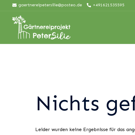
Skip
gaertnereipetersilie@posteo.de
+491621535595
to
content
Nichts ge
Leider wurden keine Ergebnisse für das ang