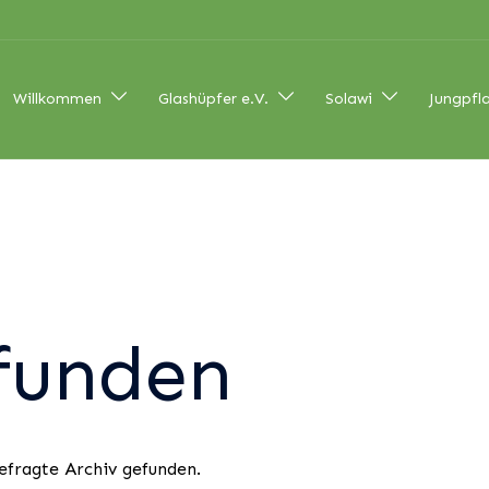
Willkommen
Glashüpfer e.V.
Solawi
Jungpfl
funden
efragte Archiv gefunden.