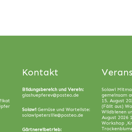
Kontakt
Verans
Bildungsbereich und Verein:
Solawi Mitma
glashuepferev@posteo.de
gemeinsam a
fikat
15. August 20
üpfer
(Fällt aus) W
Solawi
Gemüse und Warteliste:
Wildbienen u
solawipetersilie@posteo.de
August 2026 
Workshop ‚Kr
Trockenblum
Gärtnereibetrieb: