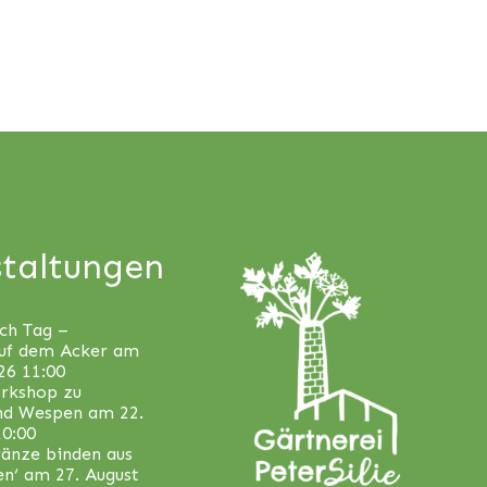
taltungen
ch Tag –
uf dem Acker
am
26 11:00
orkshop zu
nd Wespen
am 22.
10:00
änze binden aus
en‘
am 27. August